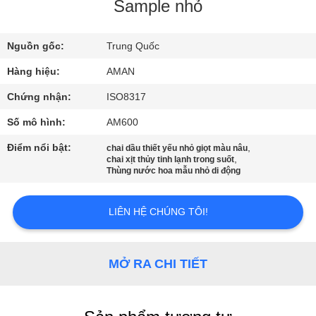
VR
Sample nhỏ
Nguồn gốc:
Trung Quốc
VỀ
CHÚNG
Hàng hiệu:
AMAN
TÔI
Chứng nhận:
ISO8317
Số mô hình:
AM600
CHUYẾN
Điểm nổi bật:
,
chai dầu thiết yếu nhỏ giọt màu nâu
,
chai xịt thủy tinh lạnh trong suốt
THAM
Thùng nước hoa mẫu nhỏ di động
QUAN
NHÀ
LIÊN HỆ CHÚNG TÔI!
MÁY
MỞ RA CHI TIẾT
KIỂM
SOÁT