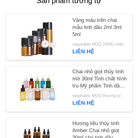
Sản phẩm tương tự
CHẤT
LƯỢNG
Vàng màu trên chai
mẫu tinh dầu 2ml 3ml
LIÊN
5ml
HỆ
negotiable MOQ:10000 chiếc
LIÊN HỆ
VỚI
CHÚNG
Chai nhỏ giọt thủy tinh
TÔI
mờ 30ml Tinh chất hình
trụ Mỹ phẩm Tinh dầu
TIN
vai phẳng
negotiable MOQ:thương lượng
TỨC
LIÊN HỆ
CÁC
Hương liệu thủy tinh
Amber Chai nhỏ giọt
VỤ
30ml cho tinh dầu