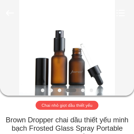
Industry
Co.,
Ltd.
All
Rights
Reserved.
Developed
by
TRANG
ECER
CHỦ
CÁC
SẢN
PHẨM
VIDEO
Chai nhỏ giọt dầu thiết yếu
CHƯƠNG
Brown Dropper chai dầu thiết yếu minh
TRÌNH
bạch Frosted Glass Spray Portable