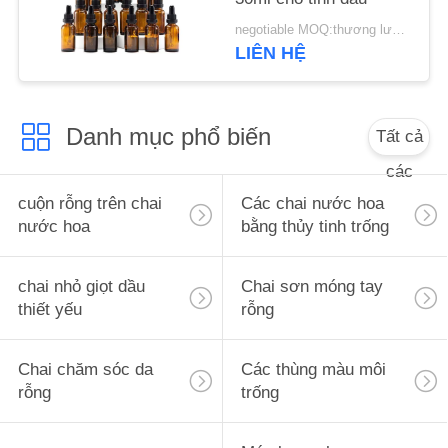
ÁN
negotiable MOQ:thương lượng
LIÊN HỆ
YÊU
CẦU
Danh mục phổ biến
Tất cả
BÁO
các
GIÁ
cuộn rỗng trên chai
Các chai nước hoa
nước hoa
bằng thủy tinh trống
SƠ
ĐỒ
chai nhỏ giọt dầu
Chai sơn móng tay
TRANG
thiết yếu
rỗng
WEB
Chai chăm sóc da
Các thùng màu môi
rỗng
trống
PRIVACY
POLICY