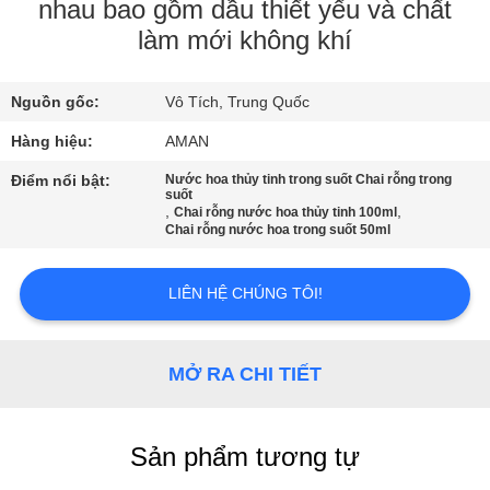
VR
nhau bao gồm dầu thiết yếu và chất
làm mới không khí
VỀ
Nguồn gốc:
Vô Tích, Trung Quốc
CHÚNG
Hàng hiệu:
AMAN
TÔI
Điểm nổi bật:
Nước hoa thủy tinh trong suốt Chai rỗng trong
suốt
,
,
CHUYẾN
Chai rỗng nước hoa thủy tinh 100ml
Chai rỗng nước hoa trong suốt 50ml
THAM
QUAN
LIÊN HỆ CHÚNG TÔI!
NHÀ
MÁY
MỞ RA CHI TIẾT
KIỂM
Sản phẩm tương tự
SOÁT