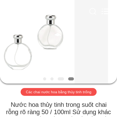
Aman
Industry
Co.,
Ltd.
All
Rights
Reserved.
Developed
TRANG
by
ECER
CHỦ
CÁC
SẢN
PHẨM
VIDEO
Các chai nước hoa bằng thủy tinh trống
CHƯƠNG
Nước hoa thủy tinh trong suốt chai
TRÌNH
rỗng rõ ràng 50 / 100ml Sử dụng khác