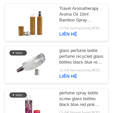
CHẤT
Travel Aromatherapy
LƯỢNG
Aroma Oil 10ml
Bamboo Spray
Perfume Bottle With
LIÊN
Có thể thương lượng MOQ:20000 miếng
Screw Spray Cap
LIÊN HỆ
HỆ
VỚI
glass perfume bottle
CHÚNG
perfume recycled glass
TÔI
bottles black blue red
pink green cap plastic
Có thể thương lượng MOQ:20000 miếng
and metal
TIN
LIÊN HỆ
TỨC
perfume spray bottle
screw glass bottles
CÁC
black blue red pink
VỤ
green cap plastic and
Có thể thương lượng MOQ:20000 miếng