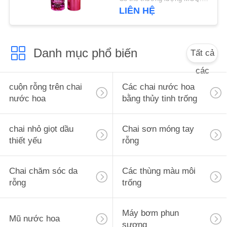
metal
ÁN
LIÊN HỆ
YÊU
Danh mục phổ biến
Tất cả
CẦU
các
BÁO
cuộn rỗng trên chai
Các chai nước hoa
GIÁ
nước hoa
bằng thủy tinh trống
SƠ
chai nhỏ giọt dầu
Chai sơn móng tay
ĐỒ
thiết yếu
rỗng
TRANG
WEB
Chai chăm sóc da
Các thùng màu môi
rỗng
trống
PRIVACY
Máy bơm phun
Mũ nước hoa
POLICY
sương