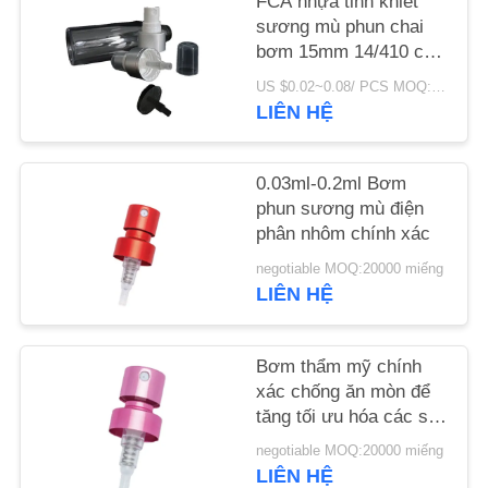
FCA nhựa tinh khiết
CHẤT
sương mù phun chai
LƯỢNG
bơm 15mm 14/410 cho
nước hoa chất lỏng
US $0.02~0.08/ PCS MOQ:10000 chiếc
LIÊN HỆ
LIÊN
HỆ
0.03ml-0.2ml Bơm
VỚI
phun sương mù điện
CHÚNG
phân nhôm chính xác
TÔI
negotiable MOQ:20000 miếng
LIÊN HỆ
TIN
TỨC
Bơm thẩm mỹ chính
xác chống ăn mòn để
tăng tối ưu hóa các sản
CÁC
phẩm mỹ phẩm
negotiable MOQ:20000 miếng
VỤ
LIÊN HỆ