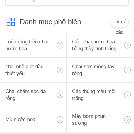
ÁN
Danh mục phổ biến
Tất cả
YÊU
các
CẦU
cuộn rỗng trên chai
Các chai nước hoa
BÁO
nước hoa
bằng thủy tinh trống
GIÁ
chai nhỏ giọt dầu
Chai sơn móng tay
SƠ
thiết yếu
rỗng
ĐỒ
TRANG
Chai chăm sóc da
Các thùng màu môi
rỗng
trống
WEB
Máy bơm phun
Mũ nước hoa
PRIVACY
sương
POLICY