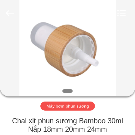
Industry
Co.,
Ltd.
All
Rights
Reserved.
Developed
by
TRANG
ECER
CHỦ
CÁC
SẢN
PHẨM
VIDEO
Máy bơm phun sương
CHƯƠNG
Chai xịt phun sương Bamboo 30ml
TRÌNH
Nắp 18mm 20mm 24mm