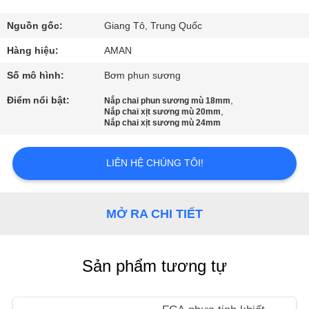
VR
Nguồn gốc:
Giang Tô, Trung Quốc
VỀ
Hàng hiệu:
AMAN
CHÚNG
Số mô hình:
Bơm phun sương
TÔI
Điểm nổi bật:
,
Nắp chai phun sương mù 18mm
,
Nắp chai xịt sương mù 20mm
Nắp chai xịt sương mù 24mm
CHUYẾN
THAM
LIÊN HỆ CHÚNG TÔI!
QUAN
NHÀ
MỞ RA CHI TIẾT
MÁY
Sản phẩm tương tự
KIỂM
SOÁT