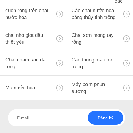
các
ÁN
cuộn rỗng trên chai
Các chai nước hoa
nước hoa
bằng thủy tinh trống
YÊU
CẦU
chai nhỏ giọt dầu
Chai sơn móng tay
thiết yếu
rỗng
BÁO
GIÁ
Chai chăm sóc da
Các thùng màu môi
rỗng
trống
SƠ
ĐỒ
Máy bơm phun
Mũ nước hoa
TRANG
sương
WEB
Đăng ký
PRIVACY
POLICY