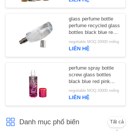
CHẤT
LƯỢNG
glass perfume bottle
perfume recycled glass
LIÊN
bottles black blue red
pink green cap plastic
HỆ
negotiable MOQ:20000 miếng
and metal
LIÊN HỆ
VỚI
CHÚNG
perfume spray bottle
TÔI
screw glass bottles
black blue red pink
TIN
green cap plastic and
negotiable MOQ:20000 miếng
metal
LIÊN HỆ
TỨC
CÁC
Danh mục phổ biến
Tất cả
VỤ