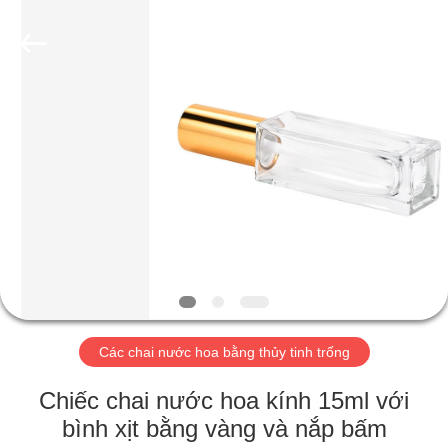
Aman
Industry
Co.,
Ltd.
All
Rights
Reserved.
Developed
TRANG
by
ECER
CHỦ
CÁC
SẢN
PHẨM
VIDEO
Các chai nước hoa bằng thủy tinh trống
CHƯƠNG
Chiếc chai nước hoa kính 15ml với
TRÌNH
bình xịt bằng vàng và nắp bấm