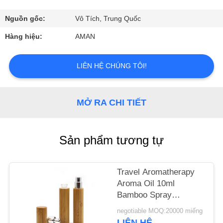
VR
Nguồn gốc:
Vô Tích, Trung Quốc
VỀ
Hàng hiệu:
AMAN
CHÚNG
TÔI
LIÊN HỆ CHÚNG TÔI!
CHUYẾN
MỞ RA CHI TIẾT
THAM
QUAN
Sản phẩm tương tự
NHÀ
MÁY
Travel Aromatherapy
Aroma Oil 10ml
KIỂM
Bamboo Spray
Perfume Bottle With
SOÁT
negotiable MOQ:20000 miếng
Screw Spray Cap
LIÊN HỆ