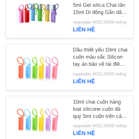
CHẤT
5ml Gel silica Chai lăn
15ml Di động Gắn dây
LƯỢNG
Có thể tái sử dụng Nắp
negotiable MOQ:20000 miếng
silicon bảo vệ cho chai
LIÊN HỆ
LIÊN
HỆ
Dầu thiết yếu 10ml chai
VỚI
cuộn màu sắc Silicon
CHÚNG
tay áo bảo vệ tái điền
nước hoa cuộn silicone
TÔI
negotiable MOQ:20000 miếng
Case
LIÊN HỆ
TIN
10ml chai cuộn hàng
TỨC
loạt silicone cuộn đá
quý 5ml cuộn trên các
CÁC
chai cầm tay áo mang
negotiable MOQ:20000 miếng
dầu thiết yếu mang
VỤ
LIÊN HỆ
theo trường hợp du lịch