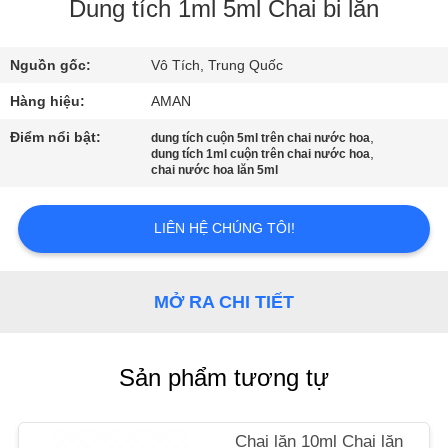
VR
Dung tích 1ml 5ml Chai bi lăn
Nguồn gốc:
Vô Tích, Trung Quốc
VỀ
CHÚNG
Hàng hiệu:
AMAN
TÔI
Điểm nổi bật:
,
dung tích cuộn 5ml trên chai nước hoa
,
dung tích 1ml cuộn trên chai nước hoa
chai nước hoa lăn 5ml
CHUYẾN
THAM
LIÊN HỆ CHÚNG TÔI!
QUAN
NHÀ
MỞ RA CHI TIẾT
MÁY
Sản phẩm tương tự
KIỂM
SOÁT
Chai lăn 10ml Chai lăn