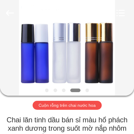
Industry
Co.,
Ltd.
All
Rights
Reserved.
Developed
by
TRANG
ECER
CHỦ
CÁC
SẢN
PHẨM
VIDEO
Cuộn rỗng trên chai nước hoa
CHƯƠNG
Chai lăn tinh dầu bán sỉ màu hổ phách
TRÌNH
xanh dương trong suốt mờ nắp nhôm