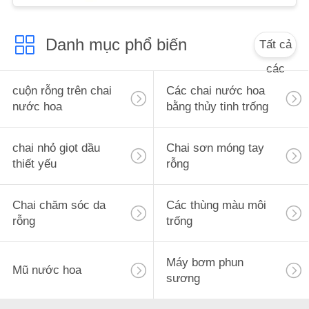
ÁN
bọc bảo vệ
Danh mục phổ biến
Tất cả
YÊU
các
CẦU
cuộn rỗng trên chai
Các chai nước hoa
BÁO
nước hoa
bằng thủy tinh trống
GIÁ
chai nhỏ giọt dầu
Chai sơn móng tay
thiết yếu
rỗng
SƠ
ĐỒ
Chai chăm sóc da
Các thùng màu môi
TRANG
rỗng
trống
WEB
Máy bơm phun
Mũ nước hoa
PRIVACY
sương
POLICY