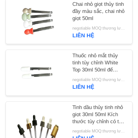
CHẤT
Chai nhỏ giọt thủy tinh
đầy màu sắc, chai nhỏ
LƯỢNG
giọt 50ml
negotiable MOQ:thương lượng
LIÊN
LIÊN HỆ
HỆ
VỚI
Thuốc nhỏ mắt thủy
tinh tùy chỉnh White
CHÚNG
Top 30ml 50ml để
TÔI
truyền dịch
negotiable MOQ:thương lượng
LIÊN HỆ
TIN
TỨC
Tinh dầu thủy tinh nhỏ
giọt 30ml 50ml Kích
thước tùy chỉnh có thể
CÁC
nạp lại
VỤ
negotiable MOQ:thương lượng