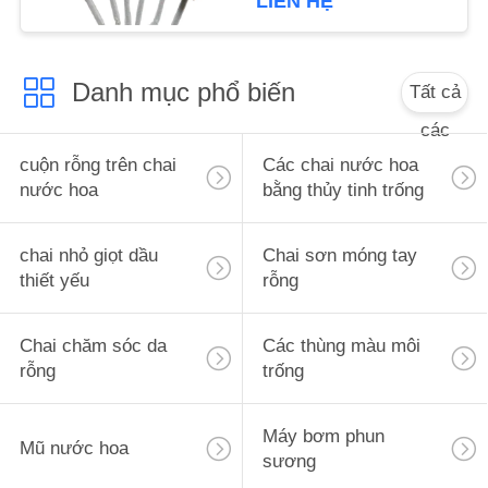
LIÊN HỆ
ÁN
YÊU
Danh mục phổ biến
Tất cả
CẦU
các
BÁO
cuộn rỗng trên chai
Các chai nước hoa
nước hoa
bằng thủy tinh trống
GIÁ
chai nhỏ giọt dầu
Chai sơn móng tay
SƠ
thiết yếu
rỗng
ĐỒ
TRANG
Chai chăm sóc da
Các thùng màu môi
WEB
rỗng
trống
PRIVACY
Máy bơm phun
Mũ nước hoa
sương
POLICY