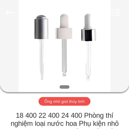
Aman
Industry
Co.,
Ltd.
All
Rights
Reserved.
Developed
TRANG
by
ECER
CHỦ
CÁC
SẢN
PHẨM
VIDEO
Ống nhỏ giọt thủy tinh
CHƯƠNG
18 400 22 400 24 400 Phòng thí
TRÌNH
nghiệm loại nước hoa Phụ kiện nhỏ