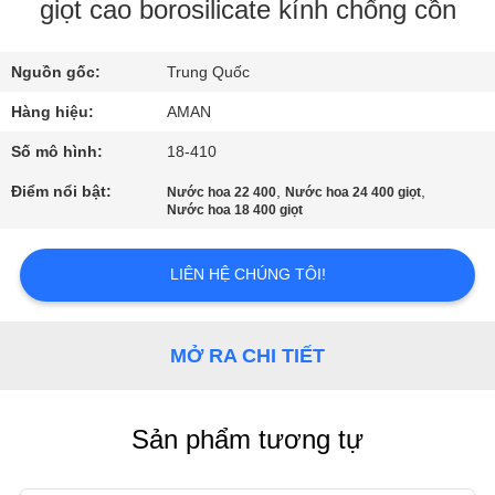
VR
giọt cao borosilicate kính chống cồn
Nguồn gốc:
Trung Quốc
VỀ
CHÚNG
Hàng hiệu:
AMAN
TÔI
Số mô hình:
18-410
Điểm nổi bật:
,
,
Nước hoa 22 400
Nước hoa 24 400 giọt
Nước hoa 18 400 giọt
CHUYẾN
THAM
LIÊN HỆ CHÚNG TÔI!
QUAN
NHÀ
MỞ RA CHI TIẾT
MÁY
KIỂM
Sản phẩm tương tự
SOÁT