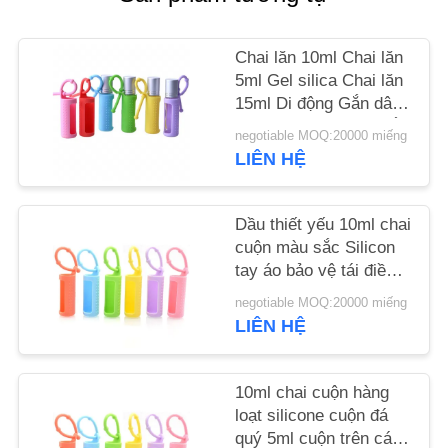
CHẤT
LƯỢNG
Chai lăn 10ml Chai lăn
5ml Gel silica Chai lăn
15ml Di động Gắn dây
LIÊN
Có thể tái sử dụng Nắp
HỆ
negotiable MOQ:20000 miếng
silicon bảo vệ cho chai
LIÊN HỆ
VỚI
CHÚNG
Dầu thiết yếu 10ml chai
TÔI
cuộn màu sắc Silicon
tay áo bảo vệ tái điền
nước hoa cuộn silicone
TIN
negotiable MOQ:20000 miếng
Case
LIÊN HỆ
TỨC
10ml chai cuộn hàng
CÁC
loạt silicone cuộn đá
VỤ
quý 5ml cuộn trên các