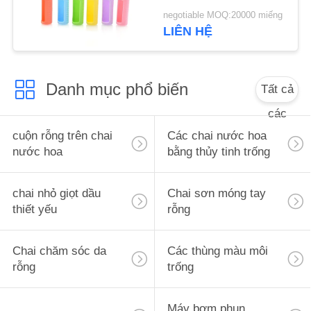
chai cầm tay áo mang
ÁN
negotiable MOQ:20000 miếng
dầu thiết yếu mang
LIÊN HỆ
theo trường hợp du lịch
YÊU
bọc bảo vệ
CẦU
Danh mục phổ biến
Tất cả
BÁO
các
GIÁ
cuộn rỗng trên chai
Các chai nước hoa
nước hoa
bằng thủy tinh trống
SƠ
ĐỒ
chai nhỏ giọt dầu
Chai sơn móng tay
thiết yếu
rỗng
TRANG
WEB
Chai chăm sóc da
Các thùng màu môi
rỗng
trống
PRIVACY
POLICY
Máy bơm phun