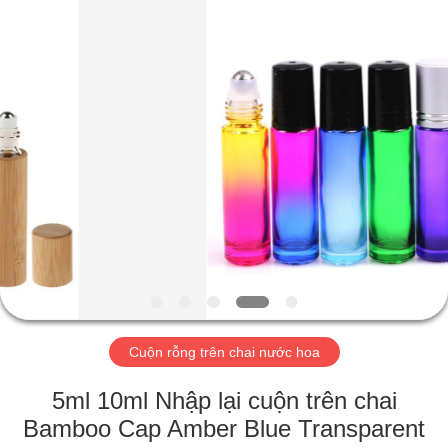
Aman
Industry
Co.,
Ltd.
All
Rights
Reserved.
Developed
TRANG
by
ECER
CHỦ
CÁC
SẢN
PHẨM
VIDEO
Cuộn rỗng trên chai nước hoa
CHƯƠNG
5ml 10ml Nhập lại cuộn trên chai
TRÌNH
Bamboo Cap Amber Blue Transparent