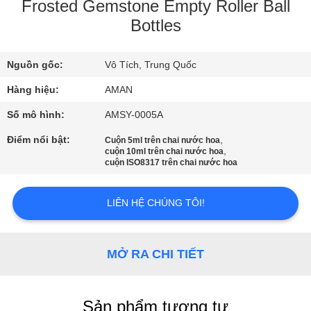
VR
Frosted Gemstone Empty Roller Ball
Bottles
VỀ
Nguồn gốc:
Vô Tích, Trung Quốc
CHÚNG
Hàng hiệu:
AMAN
TÔI
Số mô hình:
AMSY-0005A
CHUYẾN
Điểm nổi bật:
,
Cuộn 5ml trên chai nước hoa
,
cuộn 10ml trên chai nước hoa
THAM
cuộn ISO8317 trên chai nước hoa
QUAN
LIÊN HỆ CHÚNG TÔI!
NHÀ
MÁY
MỞ RA CHI TIẾT
KIỂM
SOÁT
Sản phẩm tương tự