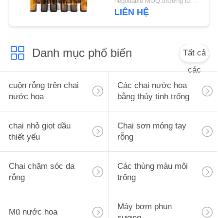
negotiable MOQ:thương lượng
ÁN
LIÊN HỆ
YÊU
Danh mục phổ biến
Tất cả
CẦU
BÁO
các
GIÁ
cuộn rỗng trên chai
Các chai nước hoa
nước hoa
bằng thủy tinh trống
SƠ
chai nhỏ giọt dầu
Chai sơn móng tay
ĐỒ
thiết yếu
rỗng
TRANG
WEB
Chai chăm sóc da
Các thùng màu môi
rỗng
trống
PRIVACY
Máy bơm phun
POLICY
Mũ nước hoa
sương