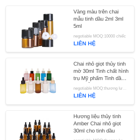
CHẤT
Vàng màu trên chai
LƯỢNG
mẫu tinh dầu 2ml 3ml
5ml
LIÊN
negotiable MOQ:10000 chiếc
HỆ
LIÊN HỆ
VỚI
CHÚNG
Chai nhỏ giọt thủy tinh
mờ 30ml Tinh chất hình
TÔI
trụ Mỹ phẩm Tinh dầu
vai phẳng
negotiable MOQ:thương lượng
TIN
LIÊN HỆ
TỨC
Hương liệu thủy tinh
Amber Chai nhỏ giọt
CÁC
30ml cho tinh dầu
VỤ