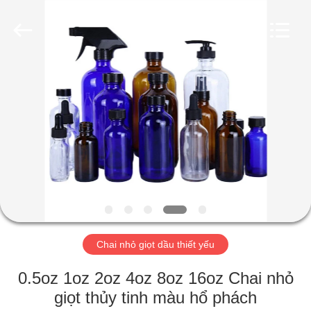
Industry
Co.,
Ltd.
All
Rights
Reserved.
Developed
by
TRANG
ECER
CHỦ
CÁC
SẢN
PHẨM
VIDEO
Chai nhỏ giọt dầu thiết yếu
CHƯƠNG
0.5oz 1oz 2oz 4oz 8oz 16oz Chai nhỏ
TRÌNH
giọt thủy tinh màu hổ phách