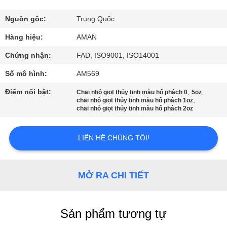
VR
Nguồn gốc:
Trung Quốc
VỀ
Hàng hiệu:
AMAN
CHÚNG
Chứng nhận:
FAD, ISO9001, ISO14001
TÔI
Số mô hình:
AM569
Điểm nổi bật:
,
,
Chai nhỏ giọt thủy tinh màu hổ phách 0
5oz
CHUYẾN
,
chai nhỏ giọt thủy tinh màu hổ phách 1oz
chai nhỏ giọt thủy tinh màu hổ phách 2oz
THAM
QUAN
LIÊN HỆ CHÚNG TÔI!
NHÀ
MÁY
MỞ RA CHI TIẾT
KIỂM
Sản phẩm tương tự
SOÁT