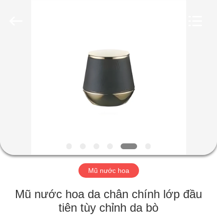
Industry
Co.,
Ltd.
All
Rights
Reserved.
Developed
by
TRANG
ECER
CHỦ
CÁC
SẢN
PHẨM
VIDEO
Mũ nước hoa
CHƯƠNG
Mũ nước hoa da chân chính lớp đầu
TRÌNH
tiên tùy chỉnh da bò