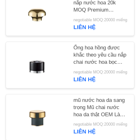
nắp nước hoa 20k
CHẤT
MOQ Premium
LƯỢNG
Perfume Cap OEM nhà
negotiable MOQ:20000 miếng
sản xuất phụ kiện
LIÊN HỆ
nước hoa
LIÊN
HỆ
Ống hoa hồng được
VỚI
khắc theo yêu cầu nắp
chai nước hoa bọc
CHÚNG
nước hoa sang trọng
negotiable MOQ:20000 miếng
TÔI
LIÊN HỆ
TIN
mũ nước hoa da sang
TỨC
trọng Mũ chai nước
hoa da thật OEM Làm
thế nào để ngăn nước
CÁC
negotiable MOQ:20000 miếng
hoa bốc hơi từ mũ da
LIÊN HỆ
VỤ