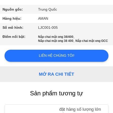
VR
Nguồn gốc:
Trung Quốc
VỀ
Hàng hiệu:
AMAN
CHÚNG
Số mô hình:
LJC001-005
TÔI
Điểm nổi bật:
,
Nắp chai mật ong 38/400
,
Nắp chai mật ong 38 400
Nắp chai mật ong GCC
CHUYẾN
LIÊN HỆ CHÚNG TÔI!
THAM
QUAN
MỞ RA CHI TIẾT
NHÀ
MÁY
Sản phẩm tương tự
KIỂM
SOÁT
đặt hàng số lượng lớn