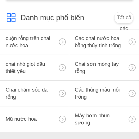
ÁN
Danh mục phổ biến
Tất cả
YÊU
các
CẦU
cuộn rỗng trên chai
Các chai nước hoa
BÁO
nước hoa
bằng thủy tinh trống
GIÁ
chai nhỏ giọt dầu
Chai sơn móng tay
thiết yếu
rỗng
SƠ
ĐỒ
Chai chăm sóc da
Các thùng màu môi
TRANG
rỗng
trống
WEB
Máy bơm phun
Mũ nước hoa
sương
PRIVACY
POLICY