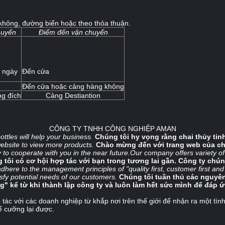
hông, đường biển hoặc theo thỏa thuận.
huyển
Điểm đến vận chuyển
7 ngày
Đến cửa
Đến cửa hoặc cảng hàng không
ng đích
Cảng Destiantion
CÔNG TY TNHH CÔNG NGHIỆP AMAN
ottles will help your business.
Chúng tôi hy vọng rằng chai thủy tin
ebsite to view more products.
Chào mừng đến với trang web của ch
 to cooperate with you in the near future.Our company offers variety o
 tôi có cơ hội hợp tác với bạn trong tương lai gần. Công ty chú
dhere to the management principles of "quality first, customer first and
sfy potential needs of our customers.
Chúng tôi tuân thủ các nguyên
ng" kể từ khi thành lập công ty và luôn làm hết sức mình để đáp
tác với các doanh nghiệp từ khắp nơi trên thế giới để nhận ra một tìn
hể cưỡng lại được.