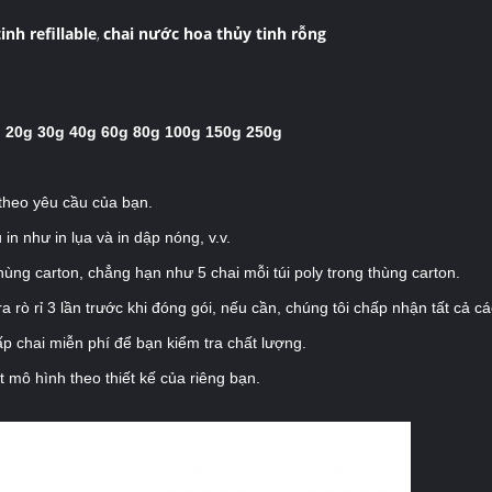
nh refillable
chai nước hoa thủy tinh rỗng
,
 20g 30g 40g 60g 80g 100g 150g 250g
s theo yêu cầu của bạn.
 in như in lụa và in dập nóng, v.v.
thùng carton, chẳng hạn như 5 chai mỗi túi poly trong thùng carton.
ra rò rỉ 3 lần trước khi đóng gói, nếu cần, chúng tôi chấp nhận tất cả
ấp chai miễn phí để bạn kiểm tra chất lượng.
t mô hình theo thiết kế của riêng bạn.