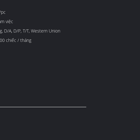
/pc
àm việc
g, D/A, D/P, T/T, Western Union
0 chiếc / tháng