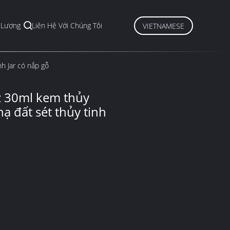
 Lượng
Liên Hệ Với Chúng Tôi
VIETNAMESE
h Jar có nắp gỗ
 30ml kem thủy
nạ đất sét thủy tinh