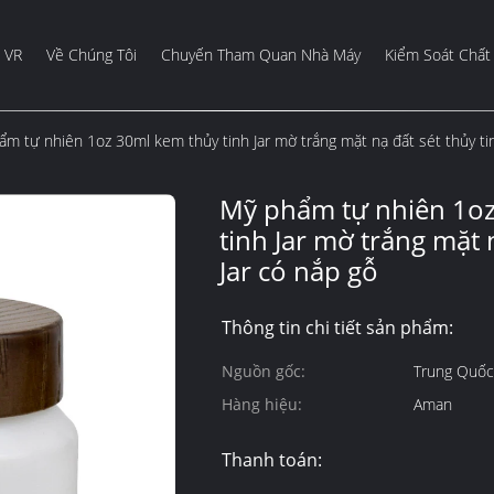
 VR
Về Chúng Tôi
Chuyến Tham Quan Nhà Máy
Kiểm Soát Chất
m tự nhiên 1oz 30ml kem thủy tinh Jar mờ trắng mặt nạ đất sét thủy tin
Mỹ phẩm tự nhiên 1oz
tinh Jar mờ trắng mặt 
Jar có nắp gỗ
Thông tin chi tiết sản phẩm:
Nguồn gốc:
Trung Quốc
Hàng hiệu:
Aman
Thanh toán: