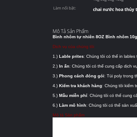
Làm nổi bật:
chai nước hoa thủy ti
Mô Tả Sản Phẩm
Bình nhôm tự nhiên 8OZ Bình nhôm 10g
Dịch vụ của chúng tôi
1.)
Lable prites
: Chúng tôi có thể in lable
2.)
In ấn
: Chúng tôi có thể cung cấp dịch vụ
3.)
Phong cách đóng gói
: Túi poly trong 
4.)
Kiểm tra khách hàng
: Chúng tôi kiểm t
5.)
Mẫu miễn phí
: Chúng tôi có thể cung c
6.)
Làm mô hình
: Chúng tôi có thể sản xuấ
Mô tả Sản phẩm