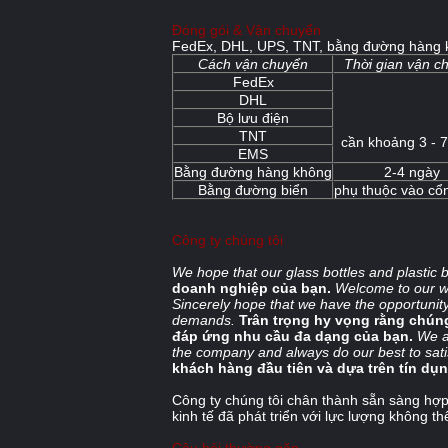
Đóng gói & Vận chuyển
FedEx, DHL, UPS, TNT, bằng đường hàng k
Cách vận chuyển
Thời gian vận c
FedEx
DHL
Bộ lưu điện
TNT
cần khoảng 3 - 
EMS
Bằng đường hàng không
2-4 ngày
Bằng đường biển
phụ thuộc vào cổ
Công ty chúng tôi
We hope that our glass bottles and plastic b
doanh nghiệp của bạn.
Welcome to our w
Sincerely hope that we have the opportunity
demands.
Trân trọng hy vọng rằng chúng
đáp ứng nhu cầu đa dạng của bạn.
We a
the company and always do our best to sati
khách hàng đầu tiên và dựa trên tín dụ
Công ty chúng tôi chân thành sẵn sàng hợp 
kinh tế đã phát triển với lực lượng không t