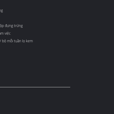
ng
hộp đựng trứng
àm việc
/ bộ mỗi tuần lọ kem