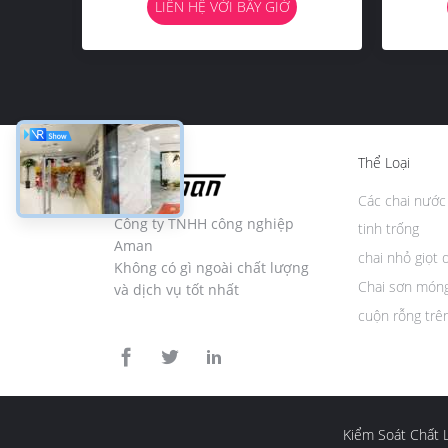
LIÊN HỆ VỚI BÂY GIỜ
Thể Loại
Các chai nước
Công ty TNHH công nghiệp
tinh trống
Aman
chai nhỏ giọt 
Không có gì ngoài chất lượng
Chai sơn móng
và dịch vụ tốt nhất
cuộn rỗng trê
Kiểm Soát Chất 