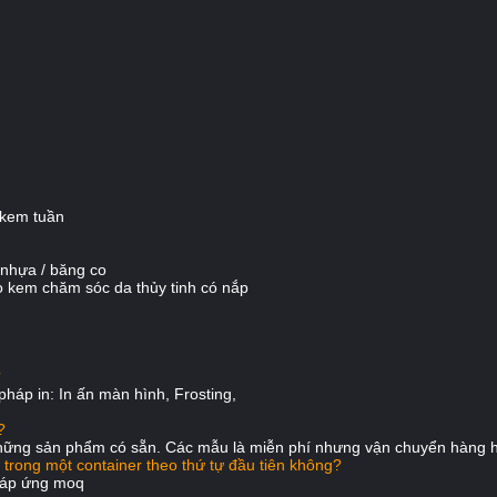
 kem tuần
p nhựa / băng co
 kem chăm sóc da thủy tinh có nắp
?
háp in: In ấn màn hình, Frosting,
?
hững sản phẩm có sẵn.
Các mẫu là miễn phí nhưng vận chuyển hàng h
 trong một container theo thứ tự đầu tiên không?
đáp ứng moq