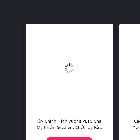
Mỹ
Tùy Chỉnh Hình Vuông PETG Chai
Cá
ong
Mỹ Phẩm Gradient Chất Tẩy Rửa
Xan
ửa
Mờ Bao Bì 24mm Cổ Kem Lọ Bán
PE
Buôn