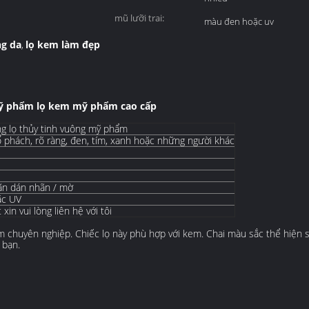
mũ lưỡi trai:
màu đen hoặc uv
g da
lọ kem làm đẹp
,
mỹ phẩm lọ kem mỹ phẩm cao cấp
ng lọ thủy tinh vuông mỹ phẩm
hổ phách, rõ ràng, đen, tím, xanh hoặc những người khác
hãn dán nhãn / mờ
ặc UV
xin vui lòng liên hệ với tôi
 chuyên nghiệp. Chiếc lọ này phù hợp với kem. Chai màu sắc thể hiện sự
 bạn.