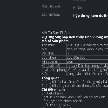
Chất liệu mũ:
Nhôm
Làm nổi bật:
hộp đựng kem dưỡn
Mô Tả Sản Phẩm
20g 30g 50g nắp đen thủy tinh vuông 
Mô tả Sản phẩm
Tên mục
20g 30g 50g nắp đen rõ rà
Màu
đen, rõ ràng, xanh lá cây, 
Vật chất
ly
Sức chứa
20g 30g 50g
Hình dạng
tròn
Xử lý bề mặt
In lụa / Dán tem nóng / N
Loại niêm phong
nắp vặn màu đen, trắng ho
Mẫu
Cung cấp, biết thêm chi tiết 
Tổng quan
Chúng tôi là nhà sản xuất hộp đựng mỹ phẩm
Chúng tôi cũng có thể làm theo yêu cầu của
Chi tiết nhanh
Chi tiết nhanh
Chất liệu cơ bản:
kính
Chất liệu cổ áo:
kính
Sử dụng:
Kem chăm sóc da
Chất liệu nắp:
Nhựa