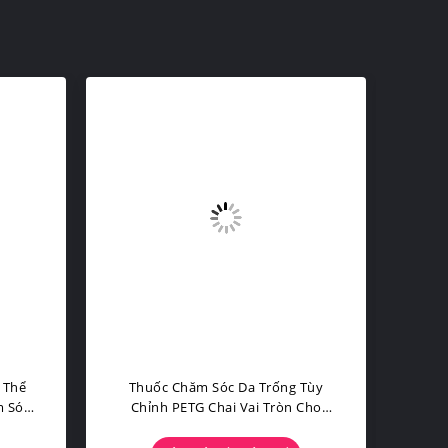
 Thể
Thuốc Chăm Sóc Da Trống Tùy
Chai
m Sóc
Chỉnh PETG Chai Vai Tròn Cho
Hiệu
Trong
Essence 180ml / 120ml Capacity
òn
50g Cream Bottle Ergonomic