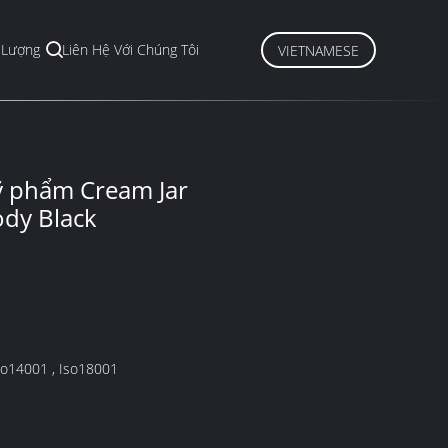
 Lượng
Liên Hệ Với Chúng Tôi
VIETNAMESE
Mỹ phẩm Cream Jar
ody Black
o9001 , Iso14001 , Iso18001