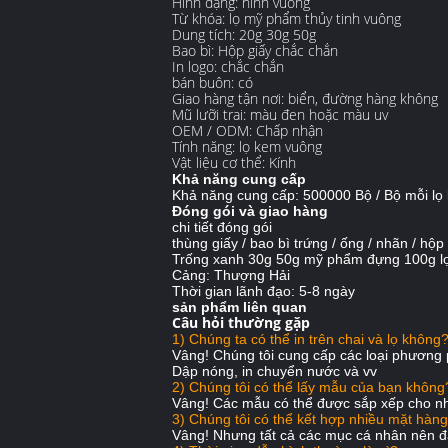
Hình dạng:
hình vuông
Từ khóa:
lọ mỹ phẩm thủy tinh vuông
Dung tích:
20g 30g 50g
Bao bì:
Hộp giấy chắc chắn
In logo:
chắc chắn
bán buôn:
có
Giao hàng tận nơi:
biển, đường hàng không
Mũ lưỡi trai:
màu đen hoặc màu uv
OEM / ODM:
Chấp nhận
Tính năng:
lọ kem vuông
Vật liệu cơ thể:
Kính
Khả năng cung cấp
Khả năng cung cấp: 500000 Bộ / Bộ mỗi lọ
Đóng gói và giao hàng
chi tiết đóng gói
thùng giấy / bao bì trứng / ống / nhãn / hộ
Trống xanh 30g 50g mỹ phẩm đựng 100g lọ
Cảng: Thượng Hải
Thời gian lãnh đạo: 5-8 ngày
sản phẩm liên quan
Câu hỏi thường gặp
1)
Chúng ta có thể in trên chai và lọ không
Vâng!
Chúng tôi cung cấp các loại phương p
Dập nóng, in chuyển nước và vv
2) Chúng tôi có thể lấy mẫu của bạn không
Vâng!
Các mẫu có thể được sắp xếp cho n
3) Chúng tôi có thể kết hợp nhiều mặt hàng
Vâng!
Nhưng tất cả các mục cá nhân nên 