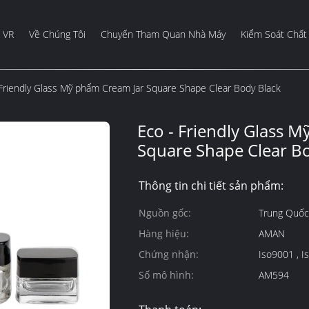
 VR
Về Chúng Tôi
Chuyến Tham Quan Nhà Máy
Kiểm Soát Chất
 Friendly Glass Mỹ phẩm Cream Jar Square Shape Clear Body Black
Eco - Friendly Glass 
Square Shape Clear B
Thông tin chi tiết sản phẩm:
Nguồn gốc:
Trung Quốc
Hàng hiệu:
AMAN
Chứng nhận:
Is
Số mô hình:
AM594