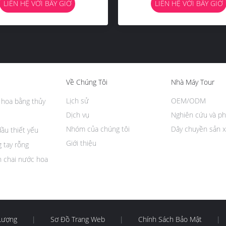
LIÊN HỆ VỚI BÂY GIỜ
LIÊN HỆ VỚI BÂY GIỜ
Về Chúng Tôi
Nhà Máy Tour
Lịch sử
OEM/ODM
 hoa bằng thủy
Dịch vụ
Nghiên cứu và ph
Nhóm của chúng tôi
Dây chuyền sản x
dầu thiết yếu
Giới thiệu
 tay rỗng
n chai nước hoa
Lượng
|
Sơ Đồ Trang Web
|
Chính Sách Bảo Mật
|