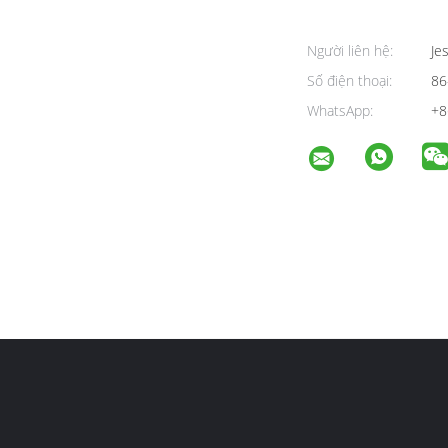
Người liên hệ:
Jes
Số điện thoại:
86
WhatsApp:
+8