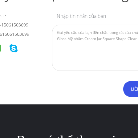
sie
Nhập tin nhắn của bạn
-15061503699
615061503699