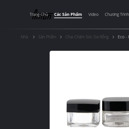
Trang Chủ
Các Sản Phẩm
Video
Chương Trình
Nhà
Sản Phẩm
Chai Chăm Sóc Da Rỗng
Eco -