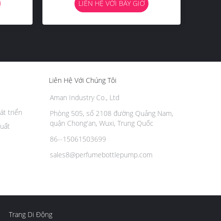
LIÊN HỆ VỚI BÂY GIỜ
Design
Liên Hệ Với Chúng Tôi
Aman Industry Co., Ltd
át triển
Phòng 505, số 2108 đường Quảng Nam,
quận Chong'an, Wuxi, Trung Quốc
uất
86--15061503699
sales8@perfumebottlepump.com
Trang Di Động