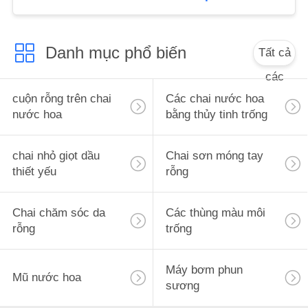
ÁN
Danh mục phổ biến
Tất cả
YÊU
CẦU
các
BÁO
cuộn rỗng trên chai
Các chai nước hoa
nước hoa
bằng thủy tinh trống
GIÁ
chai nhỏ giọt dầu
Chai sơn móng tay
SƠ
thiết yếu
rỗng
ĐỒ
TRANG
Chai chăm sóc da
Các thùng màu môi
rỗng
trống
WEB
Máy bơm phun
PRIVACY
Mũ nước hoa
sương
POLICY