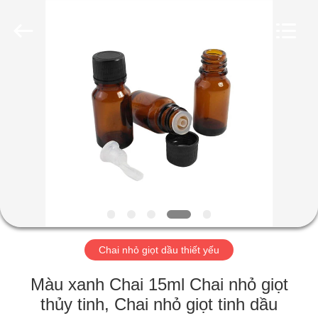
Industry
Co.,
Ltd.
All
Rights
Reserved.
Developed
by
TRANG
ECER
CHỦ
CÁC
SẢN
PHẨM
VIDEO
Chai nhỏ giọt dầu thiết yếu
CHƯƠNG
Màu xanh Chai 15ml Chai nhỏ giọt
TRÌNH
thủy tinh, Chai nhỏ giọt tinh dầu