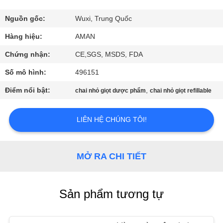
VR
Nguồn gốc:
Wuxi, Trung Quốc
VỀ
Hàng hiệu:
AMAN
CHÚNG
Chứng nhận:
CE,SGS, MSDS, FDA
TÔI
Số mô hình:
496151
Điểm nổi bật:
,
chai nhỏ giọt dược phẩm
chai nhỏ giọt refillable
CHUYẾN
THAM
LIÊN HỆ CHÚNG TÔI!
QUAN
NHÀ
MỞ RA CHI TIẾT
MÁY
Sản phẩm tương tự
KIỂM
SOÁT