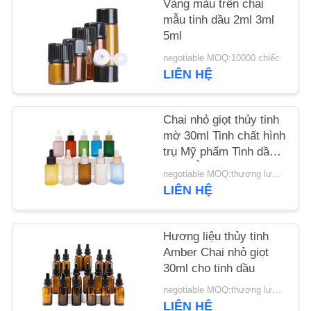
Vàng màu trên chai
CHẤT
mẫu tinh dầu 2ml 3ml
LƯỢNG
5ml
negotiable MOQ:10000 chiếc
LIÊN
LIÊN HỆ
HỆ
VỚI
Chai nhỏ giọt thủy tinh
mờ 30ml Tinh chất hình
CHÚNG
trụ Mỹ phẩm Tinh dầu
TÔI
vai phẳng
negotiable MOQ:thương lượng
LIÊN HỆ
TIN
TỨC
Hương liệu thủy tinh
Amber Chai nhỏ giọt
30ml cho tinh dầu
CÁC
negotiable MOQ:thương lượng
VỤ
LIÊN HỆ