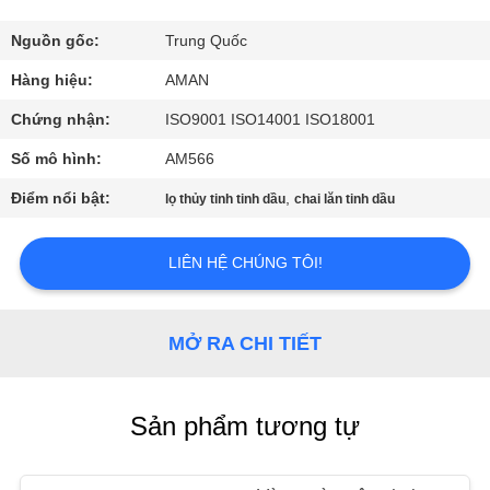
VR
Nguồn gốc:
Trung Quốc
VỀ
Hàng hiệu:
AMAN
CHÚNG
Chứng nhận:
ISO9001 ISO14001 ISO18001
TÔI
Số mô hình:
AM566
Điểm nổi bật:
,
lọ thủy tinh tinh dầu
chai lăn tinh dầu
CHUYẾN
THAM
LIÊN HỆ CHÚNG TÔI!
QUAN
NHÀ
MỞ RA CHI TIẾT
MÁY
Sản phẩm tương tự
KIỂM
SOÁT