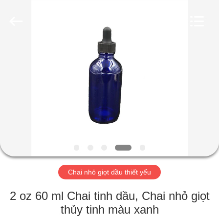
Industry
Co.,
Ltd.
All
Rights
Reserved.
Developed
by
TRANG
ECER
CHỦ
CÁC
SẢN
PHẨM
VIDEO
Chai nhỏ giọt dầu thiết yếu
CHƯƠNG
2 oz 60 ml Chai tinh dầu, Chai nhỏ giọt
TRÌNH
thủy tinh màu xanh