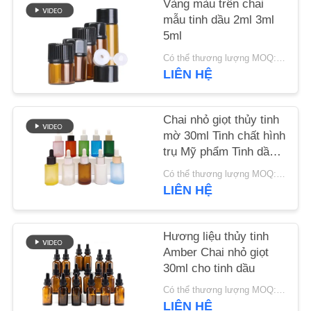
Vàng màu trên chai
CHẤT
mẫu tinh dầu 2ml 3ml
LƯỢNG
5ml
Có thể thương lượng MOQ:10000 chiếc
LIÊN
LIÊN HỆ
HỆ
VỚI
Chai nhỏ giọt thủy tinh
mờ 30ml Tinh chất hình
CHÚNG
trụ Mỹ phẩm Tinh dầu
TÔI
vai phẳng
Có thể thương lượng MOQ:thương lượng
LIÊN HỆ
TIN
TỨC
Hương liệu thủy tinh
Amber Chai nhỏ giọt
30ml cho tinh dầu
CÁC
Có thể thương lượng MOQ:thương lượng
VỤ
LIÊN HỆ