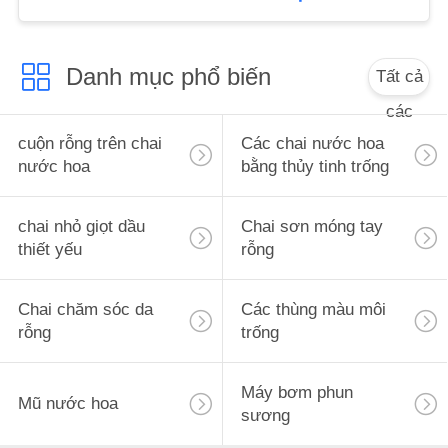
ÁN
Danh mục phổ biến
Tất cả
YÊU
CẦU
các
BÁO
cuộn rỗng trên chai
Các chai nước hoa
nước hoa
bằng thủy tinh trống
GIÁ
chai nhỏ giọt dầu
Chai sơn móng tay
SƠ
thiết yếu
rỗng
ĐỒ
TRANG
Chai chăm sóc da
Các thùng màu môi
rỗng
trống
WEB
Máy bơm phun
PRIVACY
Mũ nước hoa
sương
POLICY