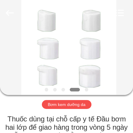
Industry
Co.,
Ltd.
All
Rights
Reserved.
Developed
by
TRANG
ECER
CHỦ
CÁC
SẢN
PHẨM
VIDEO
Bơm kem dưỡng da
CHƯƠNG
Thuốc dùng tại chỗ cấp y tế Đầu bơm
TRÌNH
hai lớp để giao hàng trong vòng 5 ngày