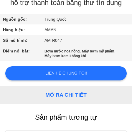
VR
hỗ trợ thanh toán bằng thư tín dụng
Nguồn gốc:
Trung Quốc
VỀ
CHÚNG
Hàng hiệu:
AMAN
TÔI
Số mô hình:
AM-R047
Điểm nổi bật:
,
,
Bơm nước hoa hồng
Máy bơm mỹ phẩm
Máy bơm kem không khí
CHUYẾN
THAM
LIÊN HỆ CHÚNG TÔI!
QUAN
NHÀ
MỞ RA CHI TIẾT
MÁY
KIỂM
Sản phẩm tương tự
SOÁT