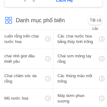
LIÊN HỆ
ÁN
YÊU
Danh mục phổ biến
Tất cả
CẦU
các
BÁO
cuộn rỗng trên chai
Các chai nước hoa
nước hoa
bằng thủy tinh trống
GIÁ
chai nhỏ giọt dầu
Chai sơn móng tay
SƠ
thiết yếu
rỗng
ĐỒ
TRANG
Chai chăm sóc da
Các thùng màu môi
WEB
rỗng
trống
PRIVACY
Máy bơm phun
Mũ nước hoa
sương
POLICY