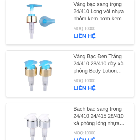
CHẤT
Vàng bạc sang trọng
24/410 Long vòi nhựa
LƯỢNG
nhôm kem bơm kem
MOQ:10000
LIÊN
LIÊN HỆ
HỆ
VỚI
Vàng Bạc Đen Trắng
24/410 28/410 dày xà
CHÚNG
phòng Body Lotion
TÔI
Dispenser Nhựa nhôm
MOQ:10000
Cream Lotion Pump
LIÊN HỆ
Cho chai
TIN
TỨC
Bạch bạc sang trọng
24/410 24/415 28/410
xà phòng lỏng nhựa
CÁC
nhôm kem lotion bơm
VỤ
MOQ:10000
cho chai