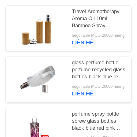
CHẤT
Travel Aromatherapy
LƯỢNG
Aroma Oil 10ml
Bamboo Spray
LIÊN
Perfume Bottle With
negotiable MOQ:20000 miếng
Screw Spray Cap
HỆ
LIÊN HỆ
VỚI
CHÚNG
glass perfume bottle
perfume recycled glass
TÔI
bottles black blue red
pink green cap plastic
negotiable MOQ:20000 miếng
and metal
TIN
LIÊN HỆ
TỨC
perfume spray bottle
screw glass bottles
CÁC
black blue red pink
VỤ
green cap plastic and