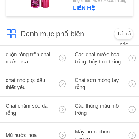
negotiable MOQ:20000 miếng
ÁN
metal
LIÊN HỆ
YÊU
Danh mục phổ biến
Tất cả
CẦU
BÁO
các
GIÁ
cuộn rỗng trên chai
Các chai nước hoa
nước hoa
bằng thủy tinh trống
SƠ
chai nhỏ giọt dầu
Chai sơn móng tay
ĐỒ
thiết yếu
rỗng
TRANG
WEB
Chai chăm sóc da
Các thùng màu môi
rỗng
trống
PRIVACY
Máy bơm phun
POLICY
Mũ nước hoa
sương