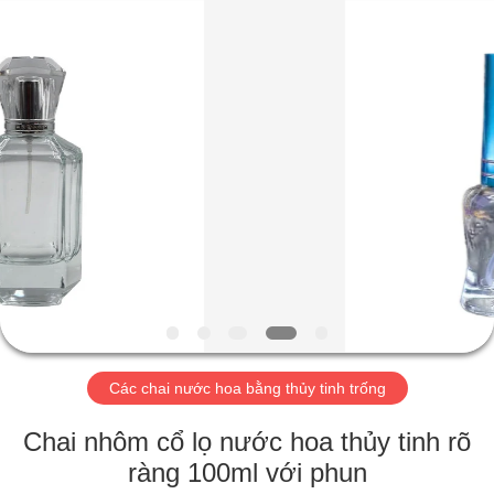
Aman
Industry
Co.,
Ltd.
All
Rights
Reserved.
Developed
TRANG
by
ECER
CHỦ
CÁC
SẢN
PHẨM
VIDEO
Các chai nước hoa bằng thủy tinh trống
CHƯƠNG
Chai nhôm cổ lọ nước hoa thủy tinh rõ
TRÌNH
ràng 100ml với phun