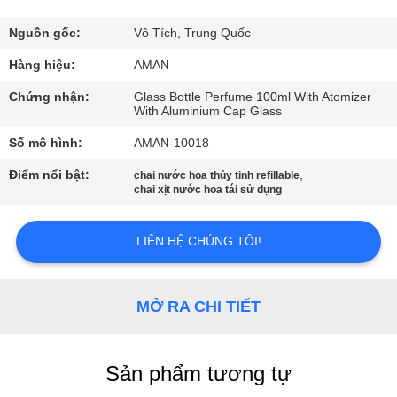
VR
Nguồn gốc:
Vô Tích, Trung Quốc
VỀ
Hàng hiệu:
AMAN
CHÚNG
Chứng nhận:
Glass Bottle Perfume 100ml With Atomizer
With Aluminium Cap Glass
TÔI
Số mô hình:
AMAN-10018
CHUYẾN
Điểm nổi bật:
,
chai nước hoa thủy tinh refillable
chai xịt nước hoa tái sử dụng
THAM
QUAN
LIÊN HỆ CHÚNG TÔI!
NHÀ
MÁY
MỞ RA CHI TIẾT
KIỂM
Sản phẩm tương tự
SOÁT