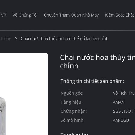
 VR
Về Chúng Tôi
Chuyến Tham Quan Nhà Máy
Kiểm Soát Chất
 Trống
Chai nước hoa thủy tinh có thể đổ lại tùy chỉnh
Chai nước hoa thủy tin
chỉnh
Thông tin chi tiết sản phẩm:
Nguồn gốc:
Vô Tích, Tr
Hàng hiệu:
AMAN
Chứng nhận:
SGS , ISO ,
Số mô hình:
AM-CGB