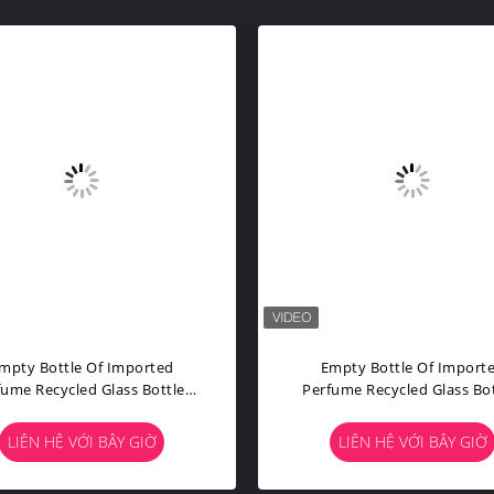
mpty Bottle Of Imported
Empty Bottle Of Import
fume Recycled Glass Bottles
Perfume Recycled Glass Bot
ck Blue Red Pink Green Cap
Black Blue Red Pink Green
lastic And Metal Roll Frog
Plastic And Metal Roll Fr
LIÊN HỆ VỚI BÂY GIỜ
LIÊN HỆ VỚI BÂY GIỜ