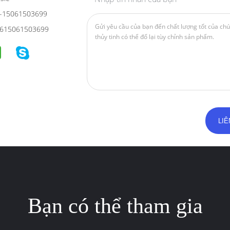
-15061503699
615061503699
Bạn có thể tham gia