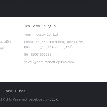
Liên Hệ Với Chúng Tôi
Aman Industry Co., Ltd
át triển
Phòng 505, số 2108 đường Quảng Nam,
quận Chong'an, Wuxi, Trung Quốc
uất
86--15061503699
sales8@perfumebottlepump.com
Trang Di Động
All Rights Reserved. Developed by
ECER