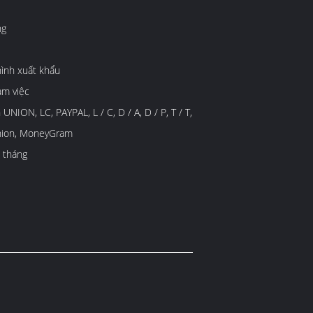
ng
ình xuất khẩu
àm việc
UNION, LC, PAYPAL, L / C, D / A, D / P, T / T,
nion, MoneyGram
 tháng