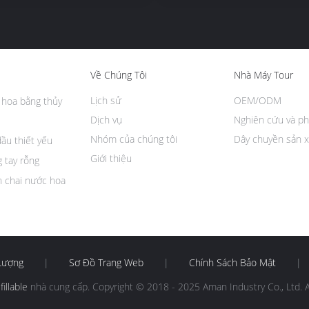
Về Chúng Tôi
Nhà Máy Tour
Lịch sử
OEM/ODM
 hoa bằng thủy
Dịch vụ
Nghiên cứu và ph
Nhóm của chúng tôi
Dây chuyền sản x
dầu thiết yếu
Giới thiệu
 tay rỗng
n chai nước hoa
Lượng
|
Sơ Đồ Trang Web
|
Chính Sách Bảo Mật
|
illable
nhà cung cấp. Copyright © 2018 - 2025 Aman Industry Co., Ltd. 