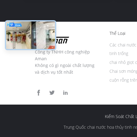
Thể Loại
Các chai nước
Công ty TNHH công nghiệp
tinh trống
Aman
chai nhỏ giọt 
Không có gì ngoài chất lượng
Chai sơn móng
và dịch vụ tốt nhất
cuộn rỗng trê
Kiểm Soát Chất 
Trung Quốc chai nước hoa thủy tinh ref