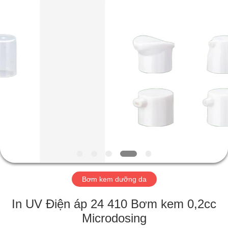
Industry
Co.,
Ltd.
All
Rights
Reserved.
Developed
by
TRANG
ECER
CHỦ
CÁC
SẢN
PHẨM
VIDEO
Bơm kem dưỡng da
CHƯƠNG
In UV Điện áp 24 410 Bơm kem 0,2cc
TRÌNH
Microdosing