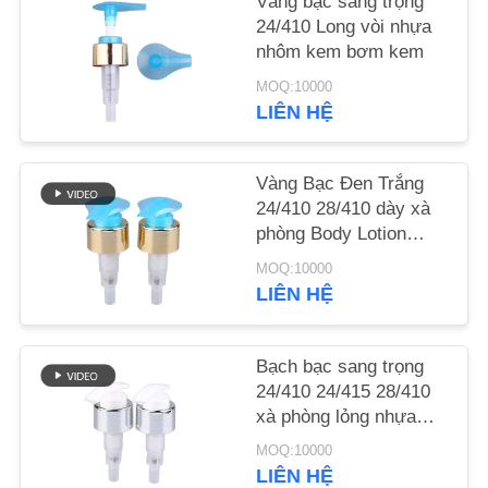
Vàng bạc sang trọng
CHẤT
24/410 Long vòi nhựa
LƯỢNG
nhôm kem bơm kem
MOQ:10000
LIÊN HỆ
LIÊN
HỆ
Vàng Bạc Đen Trắng
VỚI
24/410 28/410 dày xà
CHÚNG
phòng Body Lotion
TÔI
Dispenser Nhựa nhôm
MOQ:10000
Cream Lotion Pump
LIÊN HỆ
Cho chai
TIN
TỨC
Bạch bạc sang trọng
24/410 24/415 28/410
xà phòng lỏng nhựa
CÁC
nhôm kem lotion bơm
MOQ:10000
cho chai
VỤ
LIÊN HỆ