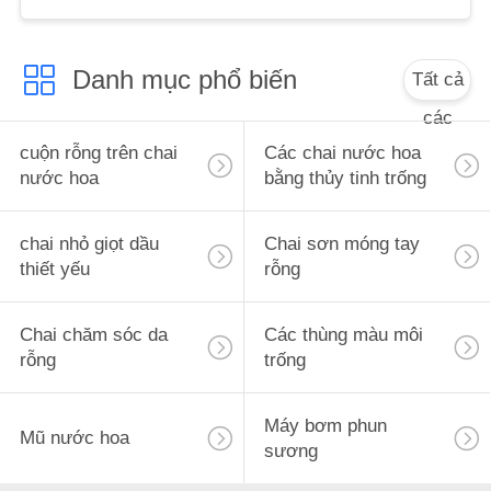
ÁN
Danh mục phổ biến
Tất cả
YÊU
các
CẦU
cuộn rỗng trên chai
Các chai nước hoa
BÁO
nước hoa
bằng thủy tinh trống
GIÁ
chai nhỏ giọt dầu
Chai sơn móng tay
SƠ
thiết yếu
rỗng
ĐỒ
TRANG
Chai chăm sóc da
Các thùng màu môi
rỗng
trống
WEB
Máy bơm phun
Mũ nước hoa
PRIVACY
sương
POLICY