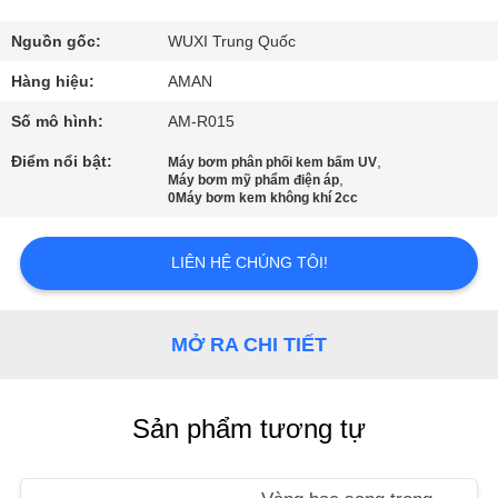
VR
Nguồn gốc:
WUXI Trung Quốc
VỀ
Hàng hiệu:
AMAN
CHÚNG
Số mô hình:
AM-R015
TÔI
Điểm nổi bật:
,
Máy bơm phân phối kem bấm UV
,
Máy bơm mỹ phẩm điện áp
0Máy bơm kem không khí 2cc
CHUYẾN
THAM
LIÊN HỆ CHÚNG TÔI!
QUAN
NHÀ
MỞ RA CHI TIẾT
MÁY
Sản phẩm tương tự
KIỂM
SOÁT